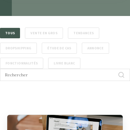
TOUS
VENTE EN GROS
TENDANCES
DROPSHIPPING
ÉTUDE DE CAS
ANNONCE
FONCTIONNALITÉS
LIVRE BLANC