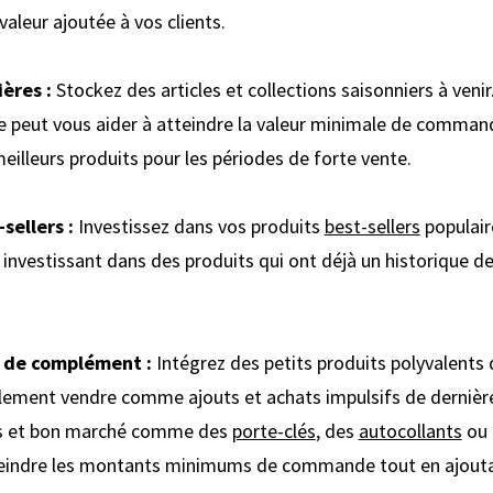
aleur ajoutée à vos clients.
ères :
Stockez des articles et collections saisonniers à veni
ce peut vous aider à atteindre la valeur minimale de comman
meilleurs produits pour les périodes de forte vente.
sellers :
Investissez dans vos produits
best-sellers
populair
 investissant dans des produits qui ont déjà un historique d
s de complément :
Intégrez des petits produits polyvalent
lement vendre comme ajouts et achats impulsifs de dernièr
les et bon marché comme des
porte-clés
, des
autocollants
ou
teindre les montants minimums de commande tout en ajoutan