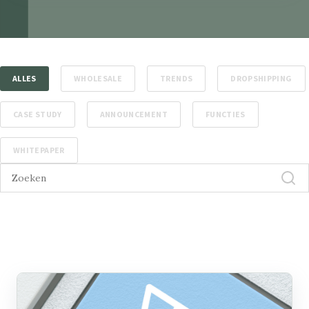
ALLES
WHOLESALE
TRENDS
DROPSHIPPING
CASE STUDY
ANNOUNCEMENT
FUNCTIES
WHITEPAPER