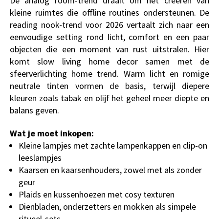
De analog room-trend draait om het creëren van
kleine ruimtes die offline routines ondersteunen. De
reading nook-trend voor 2026 vertaalt zich naar een
eenvoudige setting rond licht, comfort en een paar
objecten die een moment van rust uitstralen. Hier
komt slow living home decor samen met de
sfeerverlichting home trend. Warm licht en romige
neutrale tinten vormen de basis, terwijl diepere
kleuren zoals tabak en olijf het geheel meer diepte en
balans geven.
Wat je moet inkopen:
Kleine lampjes met zachte lampenkappen en clip-on
leeslampjes
Kaarsen en kaarsenhouders, zowel met als zonder
geur
Plaids en kussenhoezen met cosy texturen
Dienbladen, onderzetters en mokken als simpele
ritueel-sets