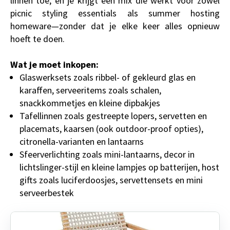
linnen toe, en je krijgt een mix die werkt voor zowel
picnic styling essentials als summer hosting
homeware—zonder dat je elke keer alles opnieuw
hoeft te doen.
Wat je moet inkopen:
Glaswerksets zoals ribbel- of gekleurd glas en
karaffen, serveeritems zoals schalen,
snackkommetjes en kleine dipbakjes
Tafellinnen zoals gestreepte lopers, servetten en
placemats, kaarsen (ook outdoor-proof opties),
citronella-varianten en lantaarns
Sfeerverlichting zoals mini-lantaarns, decor in
lichtslinger-stijl en kleine lampjes op batterijen, host
gifts zoals luciferdoosjes, servettensets en mini
serveerbestek