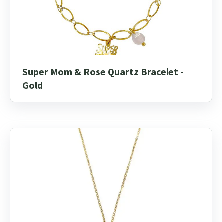
Super Mom & Rose Quartz Bracelet -
Gold