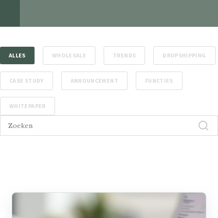
ALLES
WHOLESALE
TRENDS
DROPSHIPPING
CASE STUDY
ANNOUNCEMENT
FUNCTIES
WHITEPAPER