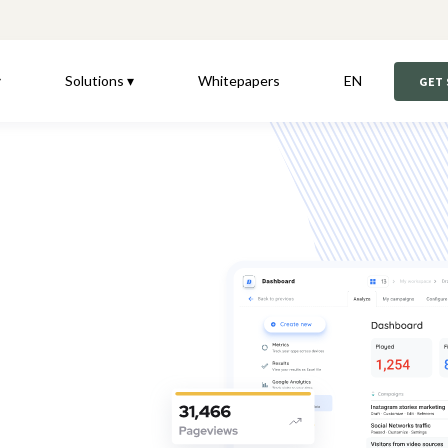
▾
Solutions ▾
Whitepapers
EN
GET
e