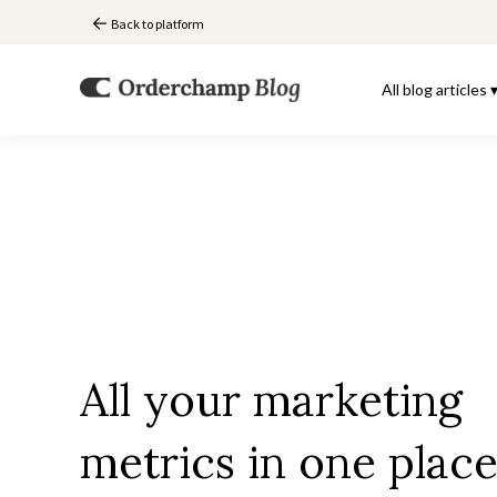
Back to platform
All blog articles 
All your marketing
metrics in one plac