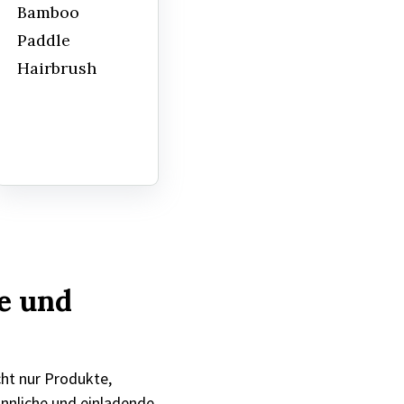
Bamboo
Paddle
Hairbrush
he und
ht nur Produkte,
sinnliche und einladende