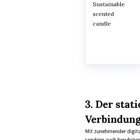
Sustainable
scented
candle
3. Der stat
Verbindun
Mit zunehmender digita
sondern auch beruhigend