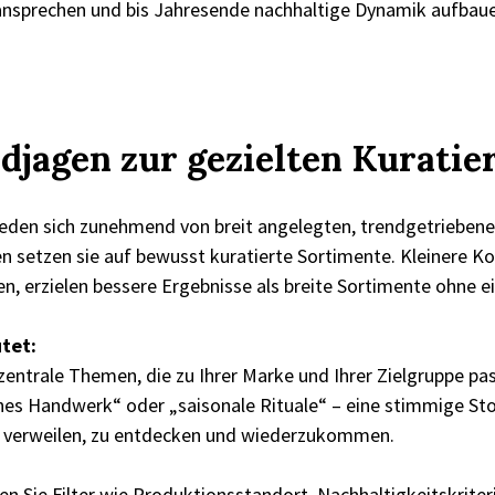
 ansprechen und bis Jahresende nachhaltige Dynamik aufbau
djagen zur gezielten Kuratie
ieden sich zunehmend von breit angelegten, trendgetriebene
 setzen sie auf bewusst kuratierte Sortimente. Kleinere Kol
en, erzielen bessere Ergebnisse als breite Sortimente ohne e
tet:
 zentrale Themen, die zu Ihrer Marke und Ihrer Zielgruppe p
hes Handwerk“ oder „saisonale Rituale“ – eine stimmige Stor
u verweilen, zu entdecken und wiederzukommen.
n Sie Filter wie Produktionsstandort, Nachhaltigkeitskrite