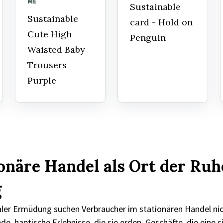
ME
Sustainable
Sustainable
card - Hold on
Cute High
Penguin
Waisted Baby
Trousers
Purple
ionäre Handel als Ort der Ru
g
ler Ermüdung suchen Verbraucher im stationären Handel nic
e, haptische Erlebnisse, die sie erden. Geschäfte, die eine 