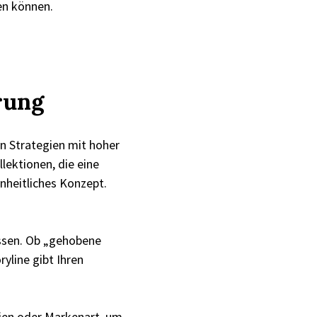
en können.
rung
n Strategien mit hoher
lektionen, die eine
inheitliches Konzept.
assen. Ob „gehobene
yline gibt Ihren
rien oder Markenart, um