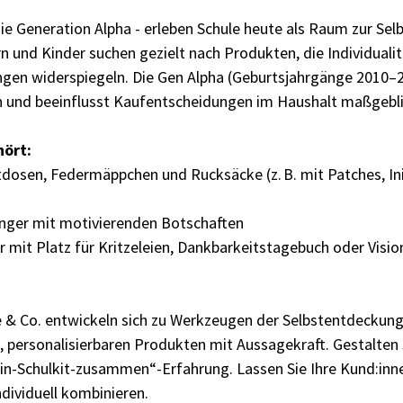
ie Generation Alpha - erleben Schule heute als Raum zur Sel
n und Kinder suchen gezielt nach Produkten, die Individualit
gen widerspiegeln. Die Gen Alpha (Geburtsjahrgänge 2010–2
den und beeinflusst Kaufentscheidungen im Haushalt maßgebli
hört:
tdosen, Federmäppchen und Rucksäcke (z. B. mit Patches, In
hänger mit motivierenden Botschaften
 mit Platz für Kritzeleien, Dankbarkeitstagebuch oder Visi
 & Co. entwickeln sich zu Werkzeugen der Selbstentdeckung
 personalisierbaren Produkten mit Aussagekraft. Gestalten 
dein-Schulkit-zusammen“-Erfahrung. Lassen Sie Ihre Kund:inn
dividuell kombinieren.