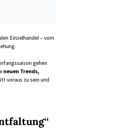
nalen Einzelhandel – vom
iehung.
lanfangssaison gehen
e
neuen Trends,
itt voraus zu sein und
entfaltung“