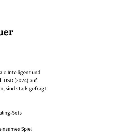
uer
le Intelligenz und
d. USD (2024) auf
n, sind stark gefragt.
aling-Sets
einsames Spiel