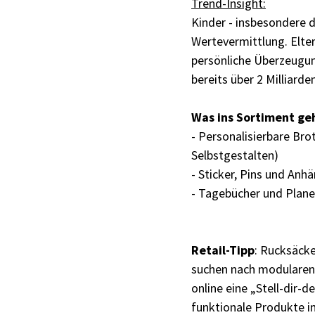
Trend-Insight:
Kinder - insbesondere d
Wertevermittlung. Elter
persönliche Überzeugun
bereits über 2 Milliar
Was ins Sortiment ge
- Personalisierbare Bro
Selbstgestalten)
- Sticker, Pins und An
- Tagebücher und Planer
Retail-Tipp
: Rucksäcke
suchen nach modularen,
online eine „Stell-dir-
funktionale Produkte in